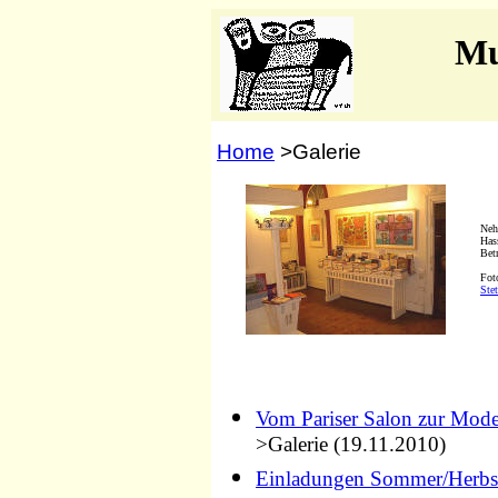
Mu
Home
>Galerie
Neh
Has
Bet
Fot
Ste
Vom Pariser Salon zur Moder
>Galerie (19.11.2010)
Einladungen Sommer/Herbs