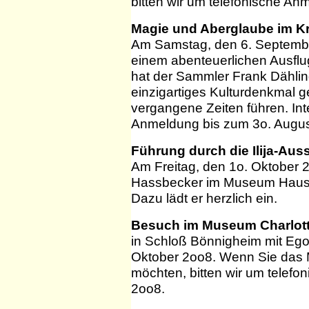
bitten wir um telefonische An
Magie und Aberglaube im K
Am Samstag, den 6. Septemb
einem abenteuerlichen Ausflu
hat der Sammler Frank Dählin
einzigartiges Kulturdenkmal g
vergangene Zeiten führen. Int
Anmeldung bis zum 3o. Augus
Führung durch die Ilija-Aus
Am Freitag, den 1o. Oktober 
Hassbecker im Museum Haus C
Dazu lädt er herzlich ein.
Besuch im Museum Charlot
in Schloß Bönnigheim mit Eg
Oktober 2oo8. Wenn Sie das 
möchten, bitten wir um telefo
2oo8.