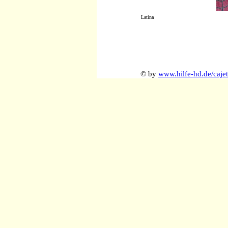
Latina
© by
www.hilfe-hd.de/caje