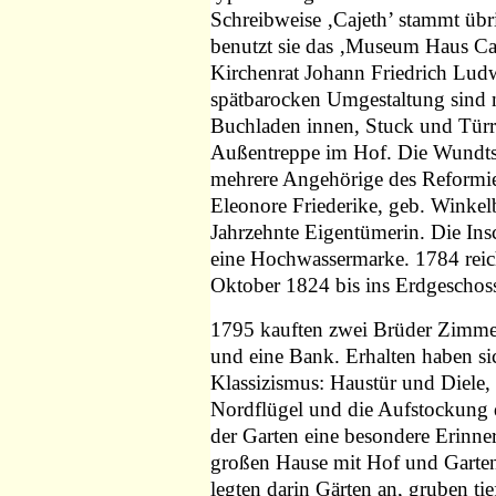
Schreibweise ‚Cajeth’ stammt übr
benutzt sie das ‚Museum Haus Ca
Kirchenrat Johann Friedrich Lu
spätbarocken Umgestaltung sind n
Buchladen innen, Stuck und Türr
Außentreppe im Hof. Die Wundts 
mehrere Angehörige des Reformier
Eleonore Friederike, geb. Winkelb
Jahrzehnte Eigentümerin. Die Ins
eine Hochwassermarke. 1784 reich
Oktober 1824 bis ins Erdgeschos
1795 kauften zwei Brüder Zimme
und eine Bank. Erhalten haben s
Klassizismus: Haustür und Diele,
Nordflügel und die Aufstockung 
der Garten eine besondere Erinn
großen Hause mit Hof und Garten,
legten darin Gärten an, gruben ti