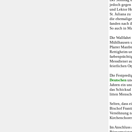
jedoch gegen 
und Lektor Hor
St. Juliana zu
die ehemalige
fanden nach i
So auch in Ma
Die Wallfahrt
Mühlhausen un
Pfarrer Manfr
Rettigheim un
farbenprächti
Messdiener au
feierlichen O
Die Festpredi
Deutschen
und
Jahren ein un
das Schicksal
litten Mensche
Selten, dass e
Bischof Franti
Versöhnung na
Kirchenchores
Im Anschluss 
Bürgermeister