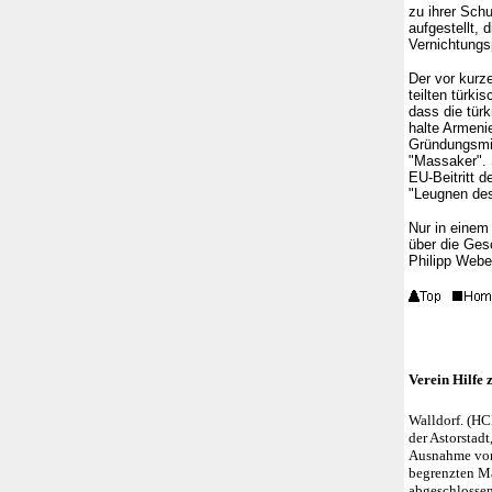
zu ihrer Schu
aufgestellt,
Vernichtungs
Der vor kurz
teilten türk
dass die türk
halte Armeni
Gründungsmit
"Massaker". 
EU-Beitritt 
"Leugnen des 
Nur in einem
über die Ges
Philipp Webe
Verein Hilfe 
Walldorf. (HC
der Astorstadt
Ausnahme von A
begrenzten Ma
abgeschlossen