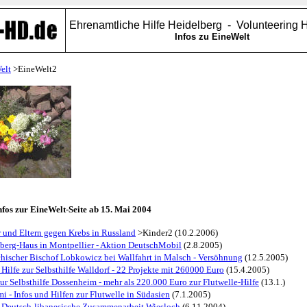
Ehrenamtliche Hilfe Heidelberg - Volunteering 
Infos zu EineWelt
elt
>EineWelt2
nfos zur EineWelt-Seite ab 15. Mai 2004
 und Eltern gegen Krebs in Russland
>Kinder2 (10.2.2006)
berg-Haus in Montpellier - Aktion DeutschMobil
(2.8.2005)
hischer Bischof Lobkowicz bei Wallfahrt in Malsch - Versöhnung
(12.5.2005)
 Hilfe zur Selbsthilfe Walldorf - 22 Projekte mit 260000 Euro
(15.4.2005)
zur Selbsthilfe Dossenheim - mehr als 220.000 Euro zur Flutwelle-Hilfe
(13.1.)
i - Infos und Hilfen zur Flutwelle in Südasien
(7.1.2005)
 Deutsch-libanesische Zusammenarbeit Wiesloch
(6.11.2004)