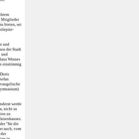
 ihrem
 Mitglieder
u bieten, sei
ilepsie-
at und
uss der Stadt
o und
Klaus Winnes
ie einstimmig
 Doris
Stefan
evangelische
(Gymnasium)
inderat werde
n, nicht so
lien zu
Waisenhauses.
der "für die
her auch, vom
 der
ien in