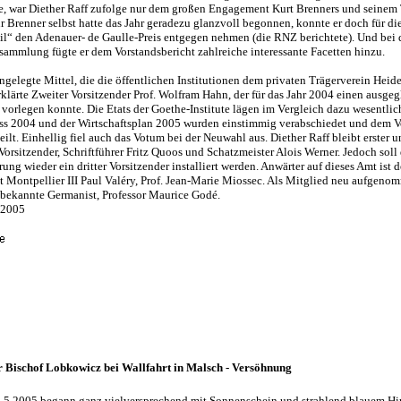
, war Diether Raff zufolge nur dem großen Engagement Kurt Brenners und seinem
 Brenner selbst hatte das Jahr geradezu glanzvoll begonnen, konnte er doch für die
“ den Adenauer- de Gaulle-Preis entgegen nehmen (die RNZ berichtete). Und bei 
sammlung fügte er dem Vorstandsbericht zahlreiche interessante Facetten hinzu.
angelegte Mittel, die die öffentlichen Institutionen dem privaten Trägerverein Heid
klärte Zweiter Vorsitzender Prof. Wolfram Hahn, der für das Jahr 2004 einen ausge
 vorlegen konnte. Die Etats der Goethe-Institute lägen im Vergleich dazu wesentlic
ss 2004 und der Wirtschaftsplan 2005 wurden einstimmig verabschiedet und dem V
eilt. Einhellig fiel auch das Votum bei der Neuwahl aus. Diether Raff bleibt erster
orsitzender, Schriftführer Fritz Quoos und Schatzmeister Alois Werner. Jedoch soll
ng wieder ein dritter Vorsitzender installiert werden. Anwärter auf dieses Amt ist d
ät Montpellier III Paul Valéry, Prof. Jean-Marie Miossec. Als Mitglied neu aufgen
bekannte Germanist, Professor Maurice Godé.
.2005
r Bischof Lobkowicz bei Wallfahrt in Malsch - Versöhnung
.5.2005 begann ganz vielversprechend mit Sonnenschein und strahlend blauem Hi