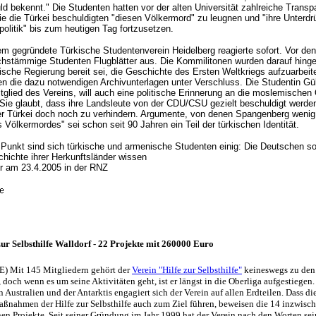
ld bekennt." Die Studenten hatten vor der alten Universität zahlreiche Transp
 die die Türkei beschuldigten "diesen Völkermord" zu leugnen und "ihre Unterd
politik" bis zum heutigen Tag fortzusetzen.
em gegründete Türkische Studentenverein Heidelberg reagierte sofort. Vor d
ischstämmige Studenten Flugblätter aus. Die Kommilitonen wurden darauf hing
ische Regierung bereit sei, die Geschichte des Ersten Weltkriegs aufzuarbeite
en die dazu notwendigen Archivunterlagen unter Verschluss. Die Studentin Gü
glied des Vereins, will auch eine politische Erinnerung an die moslemischen 
Sie glaubt, dass ihre Landsleute von der CDU/CSU gezielt beschuldigt werde
der Türkei doch noch zu verhindern. Argumente, von denen Spangenberg wenig
Völkermordes" sei schon seit 90 Jahren ein Teil der türkischen Identität.
 Punkt sind sich türkische und armenische Studenten einig: Die Deutschen so
chichte ihrer Herkunftsländer wissen
r am 23.4.2005 in der RNZ
zur Selbsthilfe Walldorf - 22 Projekte mit 260000 Euro
E) Mit 145 Mitgliedern gehört der
Verein "Hilfe zur Selbsthilfe"
keineswegs zu den
, doch wenn es um seine Aktivitäten geht, ist er längst in die Oberliga aufgestiegen.
ustralien und der Antarktis engagiert sich der Verein auf allen Erdteilen. Dass die
ßnahmen der Hilfe zur Selbsthilfe auch zum Ziel führen, beweisen die 14 inzwisch
en Projekte. Seit seiner Gründung im Jahr 1999 hat der Verein nach den Worten sei