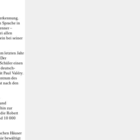
nerkennung.
n Sprache in
renner –
ei allen
in bei seiner
m letzten Jahr
 Der
Schüler einen
 deutsch-
t Paul Valéry.
entrum des
ht nach den
e
 und
hin zur
 die Robert
nd 10 000
ischen Häuser
ie bewältigt