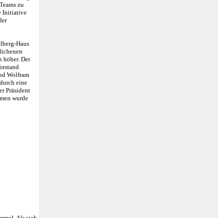
 Teams zu
 Initiative
der
elberg-Haus
glichenen
h höher. Der
orstand
 und Wolfram
 durch eine
er Präsident
ommen wurde
mmel. Als sich