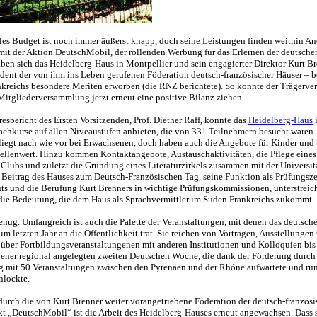
lles Budget ist noch immer äußerst knapp, doch seine Leistungen finden weithin A
 mit der Aktion DeutschMobil, der rollenden Werbung für das Erlernen der deutsche
aben sich das Heidelberg-Haus in Montpellier und sein engagierter Direktor Kurt B
ident der von ihm ins Leben gerufenen Föderation deutsch-französischer Häuser – b
kreichs besondere Meriten erworben (die RNZ berichtete). So konnte der Trägervere
Mitgliederversammlung jetzt erneut eine positive Bilanz ziehen.
esbericht des Ersten Vorsitzenden, Prof. Diether Raff, konnte das
Heidelberg-Haus
i
achkurse auf allen Niveaustufen anbieten, die von 331 Teilnehmern besucht waren.
iegt nach wie vor bei Erwachsenen, doch haben auch die Angebote für Kinder und 
ellenwert. Hinzu kommen Kontaktangebote, Austauschaktivitäten, die Pflege eines
 Clubs und zuletzt die Gründung eines Literaturzirkels zusammen mit der Universitä
er Beitrag des Hauses zum Deutsch-Französischen Tag, seine Funktion als Prüfungsz
uts und die Berufung Kurt Brenners in wichtige Prüfungskommissionen, unterstreic
die Bedeutung, die dem Haus als Sprachvermittler im Süden Frankreichs zukommt.
enug. Umfangreich ist auch die Palette der Veranstaltungen, mit denen das deutsch
 im letzten Jahr an die Öffentlichkeit trat. Sie reichen von Vorträgen, Ausstellungen
über Fortbildungsveranstaltungenen mit anderen Institutionen und Kolloquien bis 
jener regional angelegten zweiten Deutschen Woche, die dank der Förderung durch
g mit 50 Veranstaltungen zwischen den Pyrenäen und der Rhóne aufwartete und ru
anlockte.
 durch die von Kurt Brenner weiter vorangetriebene Föderation der deutsch-französ
kt „DeutschMobil“ ist die Arbeit des Heidelberg-Hauses erneut angewachsen. Dass s