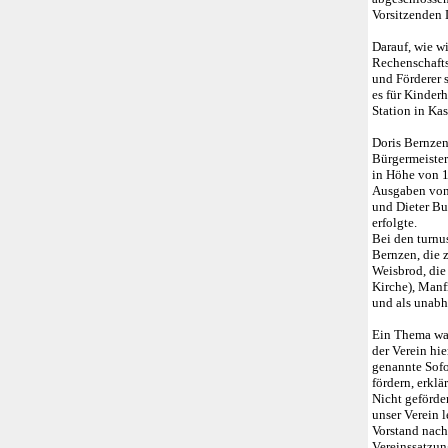
Vorsitzenden 
Darauf, wie wi
Rechenschafts
und Förderer 
es für Kinder
Station in Ka
Doris Bernzen
Bürgermeister
in Höhe von 
Ausgaben von
und Dieter Bu
erfolgte.
Bei den turnu
Bernzen, die 
Weisbrod, die
Kirche), Manf
und als unabh
Ein Thema war
der Verein hie
genannte Sofor
fördern, erkl
Nicht geförder
unser Verein 
Vorstand nach
Vereinssatzun