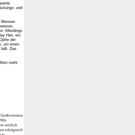
arente
rückungs- und
en Mensen
ewiesen,
n. Allerdings
lay Han, ein
Opfer der
n, um einen
 hält. Das
llten mehr
 Großvereinen
 Mit
se zeitlich
en erfolgreich
ner