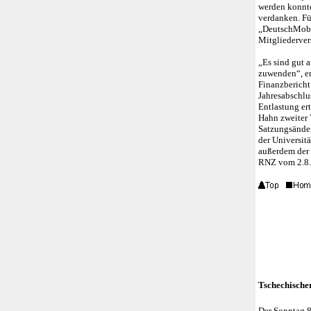
werden konnte
verdanken. Für
„DeutschMobil
Mitgliederver
„Es sind gut 
zuwenden“, er
Finanzbericht
Jahresabschlu
Entlastung ert
Hahn zweiter V
Satzungsänderu
der Universit
außerdem der 
RNZ vom 2.8
Tschechische
Der Sonntag 8