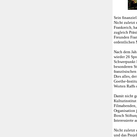
Sein finanzie
Nicht zuletzt
Frankreich, h
zugleich Präs
Freunden Fran
ordentlichen 
Nach dem Jahr
wieder 26 Spr
Schwerpunkt l
besonderen St
französischen
Dies alles, d
Goethe-Instit
Worten Raffs 
Damit nicht g
Kulturinstitut
Filmabenden, 
Organisation 
Bosch Stiftun
Interessierte 
Nicht zuletzt
und das Proje