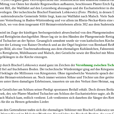
Mittag von Osten her dunkle Regenwolken aufbauten, beschlossen Pfarrer Erich E
st Hill, die Wallfahrt auf den Letzenberg abzusagen und die Eucharistiefeier in die
 verlegen. Der tschechische Bischof Frantisek Lobkowicz (Foto: Pfeifer), in dessen
 sudetendeutsche Gemeinde Söhle liegt, kam zur Wallfahrt nach Malsch. Viele Sud
hrer Vertreibung in Baden-Württemberg und vor allem im Rhein-Neckar-Kreis eine
lsch, wo von dem insgesamt 410 Heimatvertriebenen allein 302 aus dem Sudetenl
 wird im Zuge der künftigen Seelsorgeeinheit abwechselnd von den Pfarrgemeinde
d Rettigheim durchgeführt. Heuer lag sie in den Händen der Pfarrgemeinde Retti
ed Tschacher an der Spitze. Gesanglich umrahmt wurde sie vom katholischen Kirch
ter der Leitung von Rainer Overbeck und an der Orgel begleitet von Bernhard Reiß
ges Bild, als eine Trachtenabordnung aus dem ehemaligen Kuhländchen, Fahnenträ
s Rettigheim, Mühlhausen und Malsch, drei Geistliche sowie der Bischof mit Mitr
rgelklängen in die Kirche einzogen.
gt durch Bischof Lobkowicz stand ganz im Zeichen der
Versöhnung zwischen Tsch
 fiel auf fruchtbaren Boden. Der tschechische Würdenträger ging auf das Kriegsen
d beklagte die Millionen von Kriegstoten. Ohne irgendwelche Vorurteile sprach der
 der Heimatvertriebenen an. Noch immer weinten Söhne und Töchter um ihre getötet
n unter ihren damaligen Erlebnissen, trauerten sie um den Verlust ihrer Heimat, sag
in Geistlicher am Schluss seiner Predigt spontanen Beifall erhält. Doch diesen Beifal
sek, der, wie Pfarrer Manfred Tschacher am Schluss der Eucharistiefeier sagte, als B
ch Malsch kam, redlich verdient. Lob verdienten sich daneben die Sänger des Ret
 für die zu Herzen gehenden Lieder.
an den Gottesdienst trafen sich die ehemaligen Söhlener mit Bischof Lobkowicz u
 Werner Knopf im Malscher Pfarrheim. Knopf lobte des Bischofs Predigt, die vom G