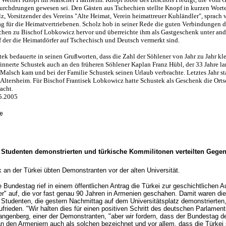
rchdrungen gewesen sei. Den Gästen aus Tschechien stellte Knopf in kurzen Wort
lz, Vorsitzender des Vereins "Alte Heimat, Verein heimattreuer Kuhländler", sprach
g für die Heimatvertriebenen. Scholz hob in seiner Rede die guten Verbindungen 
hen zu Bischof Lobkowicz hervor und überreichte ihm als Gastgeschenk unter an
f der die Heimatdörfer auf Tschechisch und Deutsch vermerkt sind.
tek bedauerte in seinen Grußworten, dass die Zahl der Söhlener von Jahr zu Jahr kle
rinnerte Schustek auch an den früheren Söhlener Kaplan Franz Hübl, der 33 Jahre l
alsch kam und bei der Familie Schustek seinen Urlaub verbrachte. Letztes Jahr sta
Altersheim. Für Bischof Frantisek Lobkowicz hatte Schustek als Geschenk die Ort
acht.
5.2005
Studenten demonstrierten und türkische Kommilitonen verteilten Gegenf
k an der Türkei übten Demonstranten vor der alten Universität.
 Bundestag rief in einem öffentlichen Antrag die Türkei zur geschichtlichen A
r" auf, die vor fast genau 90 Jahren in Armenien geschahen. Damit waren die
Studenten, die gestern Nachmittag auf dem Universitätsplatz demonstrierten
ufrieden. "Wir halten dies für einen positiven Schritt des deutschen Parlament
ngenberg, einer der Demonstranten, "aber wir fordern, dass der Bundestag d
n den Armeniern auch als solchen bezeichnet und vor allem, dass die Türkei 