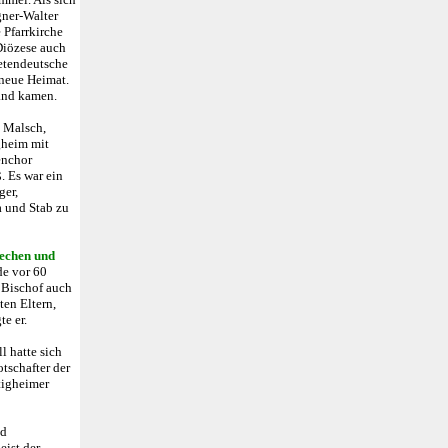
gner-Walter
 Pfarrkirche
 Diözese auch
etendeutsche
 neue Heimat.
and kamen.
n Malsch,
gheim mit
enchor
. Es war ein
ger,
a und Stab zu
echen und
de vor 60
 Bischof auch
en Eltern,
te er.
l hatte sich
otschafter der
tigheimer
nd
eist der