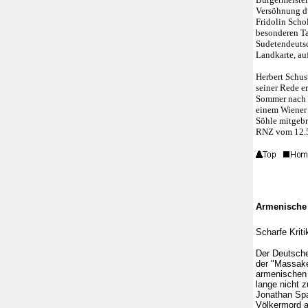
Versöhnung du
Fridolin Scho
besonderen Ta
Sudetendeutsc
Landkarte, au
Herbert Schus
seiner Rede e
Sommer nach M
einem Wiener 
Söhle mitgebr
RNZ vom 12.
Armenische 
Scharfe Kriti
Der Deutsche
der "Massake
armenischen 
lange nicht z
Jonathan Spa
Völkermord a