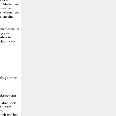
en Malsch vor.
 von einem
der ehemaligen
derem eine
iner werde. In
ang jeden
rb er in
schronik von
lugblätter
ufarbeitung
, aber noch
s", sagt
en
sich endlich