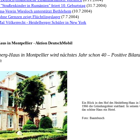
 "Straßenkinder in Rumänien" feiert 10. Geburtstag
(31.7.2004)
ina-Verein Wiesloch unterstützt Bethlehem
(10.7.2004)
ohne Grenzen zeigt Flüchtlingslager
(7.7.2004)
l Völkerrecht - Heidelberger Schüler in New York
aus in Montpellier - Aktion DeutschMobil
erg-Haus in Montpellier wird nächstes Jahr schon 40 – Positive Bilan
n
Ein Blick in den Hof des Heidelberg-Haus in 
1966 die Gründungsfeier stattfand. In seinem
das schöne Haus ein Hotel.
Foto: Baumbusch