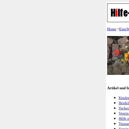
Home
>
EineW
Artikel und I
Kinder
Heidel
Tschec
Verein
Hilfe 
Tsunam
Verein