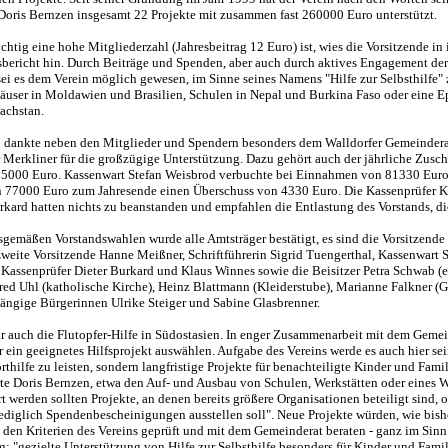
Doris Bernzen insgesamt 22 Projekte mit zusammen fast 260000 Euro unterstützt.
chtig eine hohe Mitgliederzahl (Jahresbeitrag 12 Euro) ist, wies die Vorsitzende in
bericht hin. Durch Beiträge und Spenden, aber auch durch aktives Engagement der
sei es dem Verein möglich gewesen, im Sinne seines Namens "Hilfe zur Selbsthilfe" z
häuser in Moldawien und Brasilien, Schulen in Nepal und Burkina Faso oder eine Ep
sachstan.
 dankte neben den Mitglieder und Spendern besonders dem Walldorfer Gemeinder
 Merkliner für die großzügige Unterstützung. Dazu gehört auch der jährliche Zusch
15000 Euro. Kassenwart Stefan Weisbrod verbuchte bei Einnahmen von 81330 Eur
 77000 Euro zum Jahresende einen Überschuss von 4330 Euro. Die Kassenprüfer 
rkard hatten nichts zu beanstanden und empfahlen die Entlastung des Vorstands, d
sgemäßen Vorstandswahlen wurde alle Amtsträger bestätigt, es sind die Vorsitzende
zweite Vorsitzende Hanne Meißner, Schriftführerin Sigrid Tuengerthal, Kassenwart 
 Kassenprüfer Dieter Burkard und Klaus Winnes sowie die Beisitzer Petra Schwab (
red Uhl (katholische Kirche), Heinz Blattmann (Kleiderstube), Marianne Falkner 
ängige Bürgerinnen Ulrike Steiger und Sabine Glasbrenner.
 auch die Flutopfer-Hilfe in Südostasien. In enger Zusammenarbeit mit dem Geme
r ein geeignetes Hilfsprojekt auswählen. Aufgabe des Vereins werde es auch hier sei
thilfe zu leisten, sondern langfristige Projekte für benachteiligte Kinder und Fami
ärte Doris Bernzen, etwa den Auf- und Ausbau von Schulen, Werkstätten oder eines 
t werden sollten Projekte, an denen bereits größere Organisationen beteiligt sind, o
lediglich Spendenbescheinigungen ausstellen soll". Neue Projekte würden, wie bis
 den Kriterien des Vereins geprüft und mit dem Gemeinderat beraten - ganz im Sinn
g: "gezielte Unterstützung von Hilfe zur Selbsthilfe besonders für Kinder und Famil