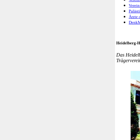
Verein
Paläst
Ärzte 
DenkMa
Heidelberg-H
Das Heidelb
Trägerverei