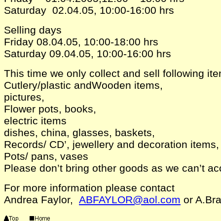
Saturday 02.04.05
,
10:00-16:00
hrs
Selling days
Friday 08.04.05
,
10:00-18:00 hrs
Saturday 09.04.05
,
10:00-16:00 hrs
This time we only collect and sell following it
Cutlery/plastic andWooden items,
pictures,
Flower pots, books,
electric items
dishes, china, glasses, baskets,
Records/ CD’, jewellery and decoration items,
Pots/ pans, vases
Please don’t bring other goods as we can’t ac
For more information please contact
Andrea Faylor,
ABFAYLOR@aol.com
o
r A.B