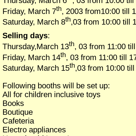
Thursday, March 6
, 03 from 10:00 til
th
Friday, March 7
, 2003 from10:00 till 
th
Saturday, March 8
,03 from 10:00 till 
Selling days
:
th
Thursday,March 13
, 03 from 11:00 til
th
Friday, March 14
, 03 from 11:00 till 1
th
Saturday, March 15
,03 from 10:00 til
Following booths will be set up:
All for children inclusive toys
Books
Boutique
Cafeteria
Electro appliances