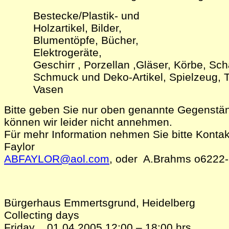
Bestecke/Plastik- und
Holzartikel, Bilder,
Blumentöpfe, Bücher,
Elektrogeräte,
Geschirr , Porzellan ,Gläser, Körbe, Sch
Schmuck und Deko-Artikel,
Spielzeug, 
Vasen
Bitte geben Sie nur oben genannte Gegenstä
können wir leider nicht annehmen.
Für mehr Information nehmen Sie bitte Kontak
Faylor
ABFAYLOR@aol.com
, oder A.Brahms o6222
Bürgerhaus Emmertsgrund, Heidelberg
Collecting days
Friday 01.04.2005
,
12:00 – 18:00 hrs