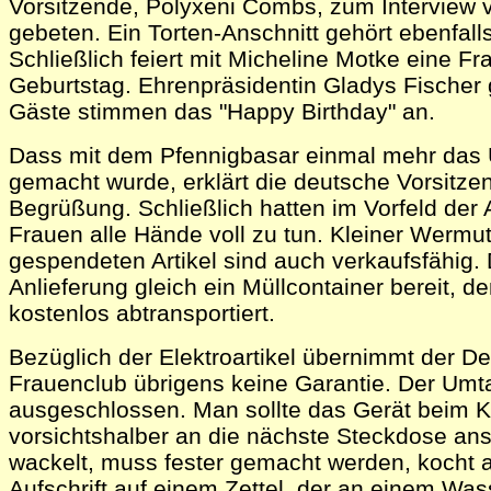
Vorsitzende, Polyxeni Combs, zum Interview 
gebeten. Ein Torten-Anschnitt gehört ebenfa
Schließlich feiert mit Micheline Motke eine Fr
Geburtstag. Ehrenpräsidentin Gladys Fischer g
Gäste stimmen das "Happy Birthday" an.
Dass mit dem Pfennigbasar einmal mehr das
gemacht wurde, erklärt die deutsche Vorsitzend
Begrüßung. Schließlich hatten im Vorfeld der 
Frauen alle Hände voll zu tun. Kleiner Wermuts
gespendeten Artikel sind auch verkaufsfähig. 
Anlieferung gleich ein Müllcontainer bereit, d
kostenlos abtransportiert.
Bezüglich der Elektroartikel übernimmt der 
Frauenclub übrigens keine Garantie. Der Umta
ausgeschlossen. Man sollte das Gerät beim K
vorsichtshalber an die nächste Steckdose ans
wackelt, muss fester gemacht werden, kocht a
Aufschrift auf einem Zettel, der an einem Was