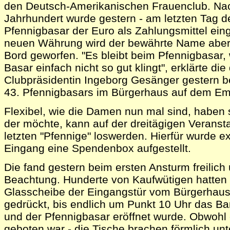
den Deutsch-Amerikanischen Frauenclub. Nac
Jahrhundert wurde gestern - am letzten Tag d
Pfennigbasar der Euro als Zahlungsmittel eing
neuen Währung wird der bewährte Name aber ni
Bord geworfen. "Es bleibt beim Pfennigbasar, 
Basar einfach nicht so gut klingt", erklärte di
Clubpräsidentin Ingeborg Gesänger gestern b
43. Pfennigbasars im Bürgerhaus auf dem E
Flexibel, wie die Damen nun mal sind, haben s
der möchte, kann auf der dreitägigen Veranst
letzten "Pfennige" loswerden. Hierfür wurde ex
Eingang eine Spendenbox aufgestellt.
Die fand gestern beim ersten Ansturm freilich
Beachtung. Hunderte von Kaufwütigen hatten 
Glasscheibe der Eingangstür vom Bürgerhaus 
gedrückt, bis endlich um Punkt 10 Uhr das Ba
und der Pfennigbasar eröffnet wurde. Obwohl e
geboten war - die Tische brachen förmlich unt