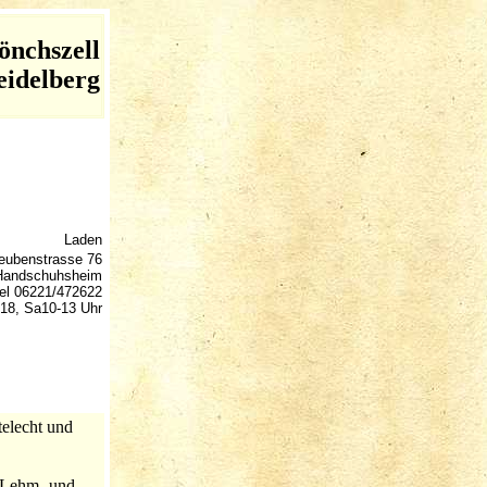
önchszell
eidelberg
Laden
eubenstrasse 76
-Handschuhsheim
el 06221/472622
-18, Sa10-13 Uhr
telecht und
. Lehm- und