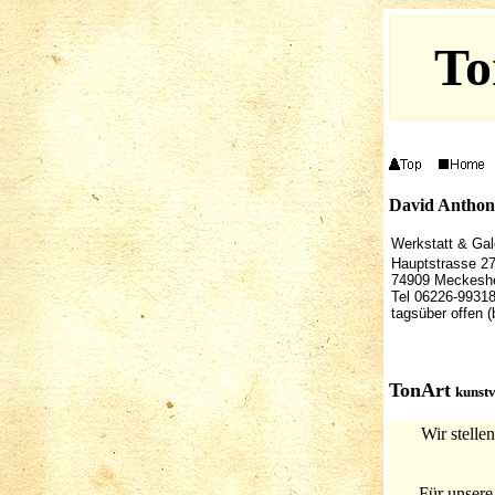
To
David Anthon
Werkstatt & Gal
Hauptstrasse 2
74909 Meckesh
Tel 06226-9931
tagsüber offen (
TonArt
kunstv
Wir stelle
Für unsere