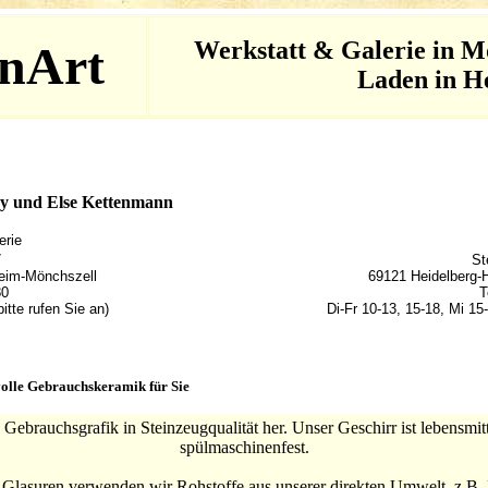
Werkstatt & Galerie in M
nArt
Laden in H
y und Else Kettenmann
erie
7
St
eim-Mönchszell
69121 Heidelberg
80
T
bitte rufen Sie an)
Di-Fr 10-13, 15-18, Mi 15
olle Gebrauchskeramik für Sie
n Gebrauchsgrafik in Steinzeugqualität her. Unser Geschirr ist lebensmit
spülmaschinenfest.
 Glasuren verwenden wir Rohstoffe aus unserer direkten Umwelt, z.B