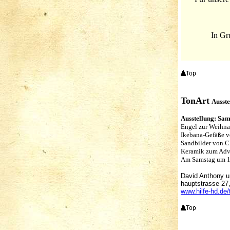
In Gr
TonArt
Ausst
Ausstellung: Sam
Engel zur Weihna
Ikebana-Gefäße 
Sandbilder von C
Keramik zum Adve
Am Samstag um 1
David Anthony 
hauptstrasse 27
www.hilfe-hd.de/