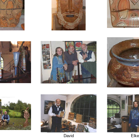
David
Elke