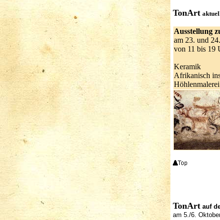
TonArt
aktuel
Ausstellung z
am 23. und 24
von 11 bis 19 
Keramik
Afrikanisch in
Höhlenmalerei
TonArt
auf de
am 5./6. Oktobe