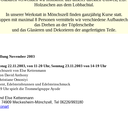
Holzaschen aus dem Lobbachtal.
In unserer Werkstatt in Mönchszell finden ganzjährig Kurse statt.
uppen mit maximal 8 Personen vermitteln wir verschiedene Aufbautech
das Drehen an der Töpferscheibe
und das Glasieren und Dekorieren der angefertigten Teile.
ellung November 2003
stag 22.11.2003, von 11-20 Uhr, Sonntag 23.11.2003 von 14-19 Uhr
chtszeit von Else Kettenmann
von David Anthony
hristiane Omoniyi
nt, Edelsteinbrunnen und Edelsteinschmuck
9 Uhr spielt die Trommelgruppe Ayode
und Else Kettenmann
, 74909 Meckesheim-Mönchzell, Tel 06226/993180
tonart