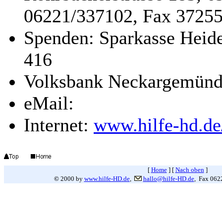
06221/337102, Fax 3725
Spenden: Sparkasse Heid
416
Volksbank Neckargemünd,
eMail:
Internet:
www.hilfe-hd.de
[
Home
]
[
Nach oben
]
©
2000 by
www.hilfe-HD.de
,
hallo@hilfe-HD.de
, Fax 062