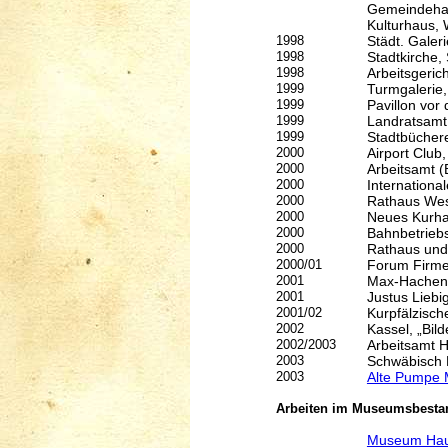
Gemeindehal
Kulturhaus, 
1998
Städt. Galer
1998
Stadtkirche,
1998
Arbeitsgeric
1999
Turmgalerie,
1999
Pavillon vor
1999
Landratsamt
1999
Stadtbüchere
2000
Airport Club
2000
Arbeitsamt (
2000
Internationa
2000
Rathaus West
2000
Neues Kurha
2000
Bahnbetrieb
2000
Rathaus und
2000/01
Forum Firme
2001
Max-Hachen
2001
Justus Liebi
2001/02
Kurpfälzisc
2002
Kassel, „Bild
2002/2003
Arbeitsamt H
2003
Schwäbisch 
2003
Alte Pumpe 
Arbeiten im Museumsbestan
Museum Haus