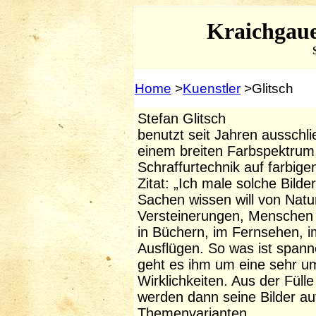
Kraichgaue
S
Home
>
Kuenstler
>Glitsch
Stefan Glitsch
benutzt seit Jahren ausschlie
einem breiten Farbspektrum, w
Schraffurtechnik auf farbige
Zitat: „Ich male solche Bilde
Sachen wissen will von Natu
Versteinerungen, Menschen 
in Büchern, im Fernsehen, 
Ausflügen. So was ist spann
geht es ihm um eine sehr u
Wirklichkeiten. Aus der Fülle
werden dann seine Bilder au
Themenvarianten.