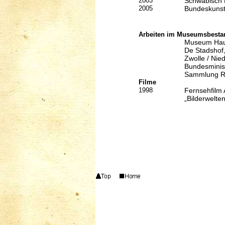
2003
Schwäbisch 
200
5
Bundeskunstp
Arbeiten im Museumsbestan
Museum Haus
De Stadshof,
Zwolle / Nie
Bundesminist
Sammlung Rh
Filme
1998
Fernsehfilm 
„Bilderwelte