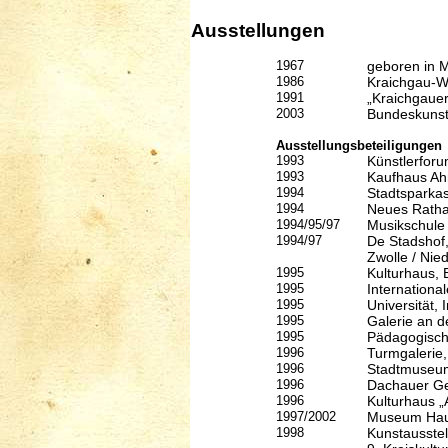
Ausstellungen
1967
geboren in 
1986
Kraichgau-W
1991
„Kraichgauer
2003
Bundeskunstp
Ausstellungsbeteiligungen
1993
Künstlerfor
1993
Kaufhaus Ah
1994
Stadtsparka
1994
Neues Ratha
1994/95/97
Musikschul
1994/97
De Stadshof,
Zwolle / Nie
1995
Kulturhaus, 
1995
Internationa
1995
Universität, 
1995
Galerie an d
1995
Pädagogisch
1996
Turmgalerie,
1996
Stadtmuseum
1996
Dachauer Ge
1996
Kulturhaus „
1997/2002
Museum Haus
1998
Kunstausste