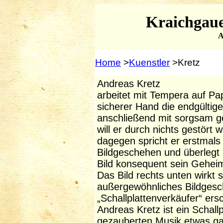
Kraichgaue
A
Home
>
Kuenstler
>Kretz
Andreas Kretz
arbeitet mit Tempera auf Papi
sicherer Hand die endgültigen
anschließend mit sorgsam 
will er durch nichts gestört 
dagegen spricht er erstmals
Bildgeschehen und überlegt s
Bild konsequent sein Geheim
Das Bild rechts unten wirkt
außergewöhnliches Bildgesch
„Schallplattenverkäufer“ ers
Andreas Kretz ist ein Schallp
gezauberten Musik etwas g