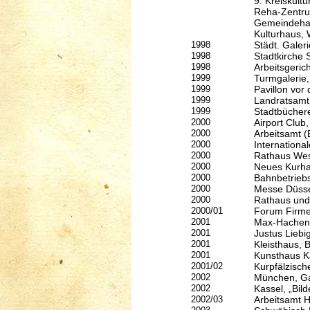
9. Kreiskult
Reha-Zentr
Gemeindehal
Kulturhaus, 
1998
Städt. Galer
1998
Stadtkirche 
1998
Arbeitsgeric
1999
Turmgalerie,
1999
Pavillon vor
1999
Landratsamt
1999
Stadtbüchere
2000
Airport Club
2000
Arbeitsamt (
2000
Internationa
2000
Rathaus West
2000
Neues Kurha
2000
Bahnbetrieb
2000
Messe Düsse
2000
Rathaus und
2000/01
Forum Firme
2001
Max-Hachen
2001
Justus Liebi
2001
Kleisthaus, B
2001
Kunsthaus K
2001/02
Kurpfälzisc
2002
München, Ga
2002
Kassel, „Bild
2002/03
Arbeitsamt H